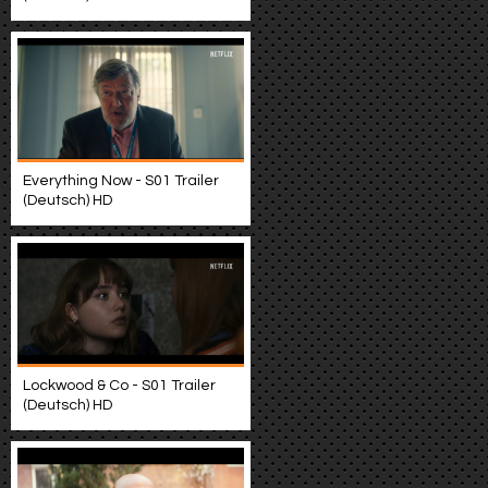
Everything Now - S01 Trailer
(Deutsch) HD
Lockwood & Co - S01 Trailer
(Deutsch) HD