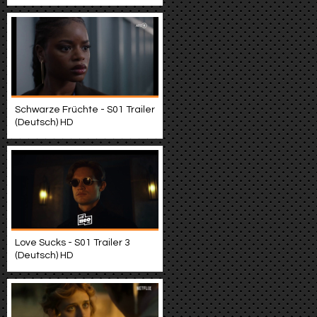
Schwarze Früchte - S01 Trailer
(Deutsch) HD
Love Sucks - S01 Trailer 3
(Deutsch) HD