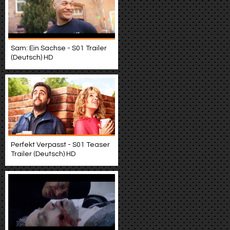
Sam: Ein Sachse - S01 Trailer
(Deutsch) HD
Perfekt Verpasst - S01 Teaser
Trailer (Deutsch) HD