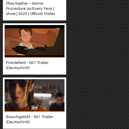
Miss Sophie – Same
Procedure as Every Year |
show | 2025 | Official Trailer
Friedefeld - S01 Trailer
(Deutsch) HD
Bauchgefühl - S01 Trailer
(Deutsch) HD