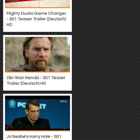
Mighty Ducks Game Changer
- S01 Teaser Trailer (Deutsch)
HD
Obi-Wan Kenobi - S01 Teaser
Trailer (Deutsch) HD
Jo Nesbø's Harry Hole - S01