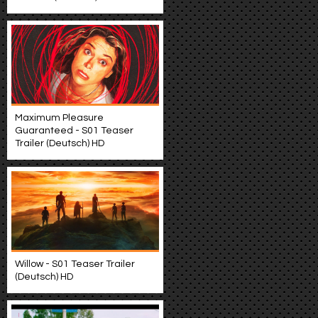
Maximum Pleasure
Guaranteed - S01 Teaser
Trailer (Deutsch) HD
Willow - S01 Teaser Trailer
(Deutsch) HD