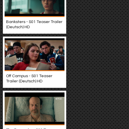
Banksters - S01 Teaser Trailer
(Deutsch) HD
Off Campus - S01 Teaser
Trailer (Deutsch) HD