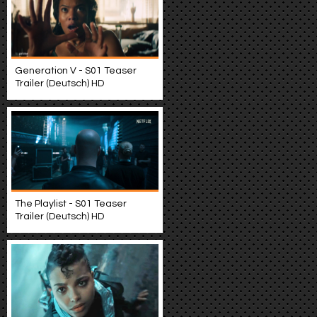
Generation V - S01 Teaser
Trailer (Deutsch) HD
The Playlist - S01 Teaser
Trailer (Deutsch) HD