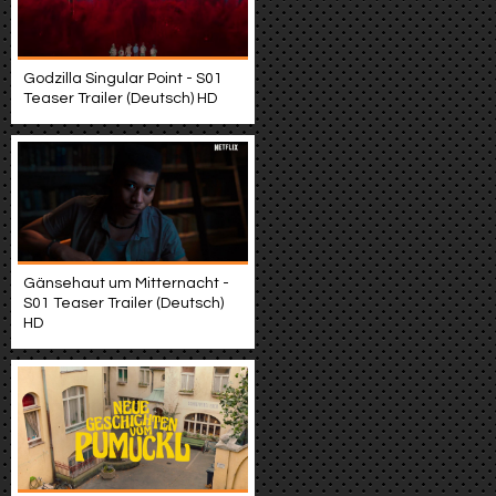
Godzilla Singular Point - S01
Teaser Trailer (Deutsch) HD
Gänsehaut um Mitternacht -
S01 Teaser Trailer (Deutsch)
HD