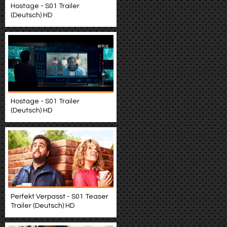
Hostage - S01 Trailer
(Deutsch) HD
Hostage - S01 Trailer
(Deutsch) HD
Perfekt Verpasst - S01 Teaser
Trailer (Deutsch) HD