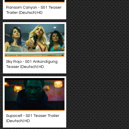
Ransom Canyon - S01 Teaser
Trailer (Deutsch) HD
Sky Rojo - S01 Ankündigung
Teaser (Deutsch) HD
Supacell - S01 Teaser Trailer
(Deutsch) HD