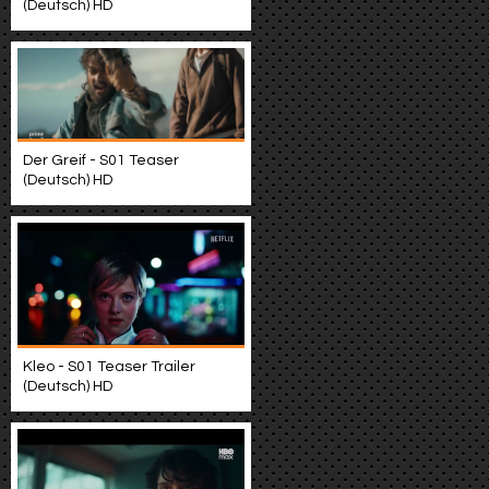
(Deutsch) HD
Der Greif - S01 Teaser
(Deutsch) HD
Kleo - S01 Teaser Trailer
(Deutsch) HD