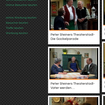
Online Besucher kaufen
online Werbung kaufen
Besucher kaufen
Traffic kaufen
Werbung kaufen
Peter Steiners Theaterstadl-
Die Gockelparade
Peter Steiners Theaterstadl-
Vater werden.....