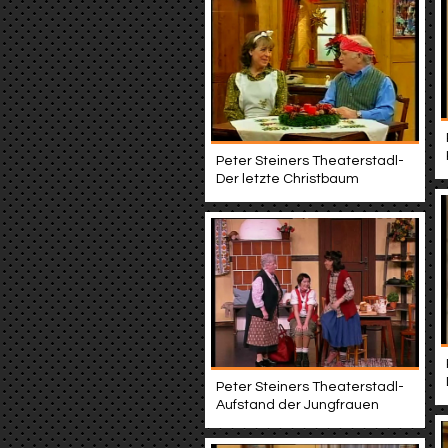
Peter Steiners Theaterstadl-
Der letzte Christbaum
Peter Steiners Theaterstadl-
Aufstand der Jungfrauen