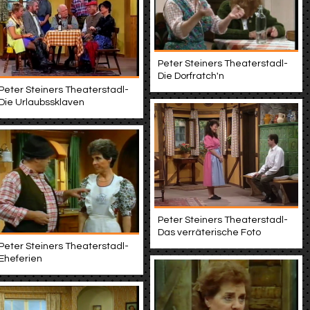
Peter Steiners Theaterstadl-
Die Dorfratch'n
Peter Steiners Theaterstadl-
Die Urlaubssklaven
Peter Steiners Theaterstadl-
Das verräterische Foto
Peter Steiners Theaterstadl-
Eheferien