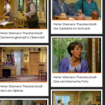
Peter Steiners Theaterstadl-
Die Geliebte im Schrank
Peter Steiners Theaterstadl-
Damenringkampf in Oberndof
Peter Steiners Theaterstadl-
Das verräterische Foto
Peter Steiners Theaterstadl-
Herz am Spiess