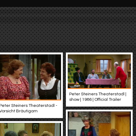
Peter Steiners Theaterstadl |
show | 1986 | Official Trailer
Peter Steiners Theaterstadl -
Vorsicht Bräutigam