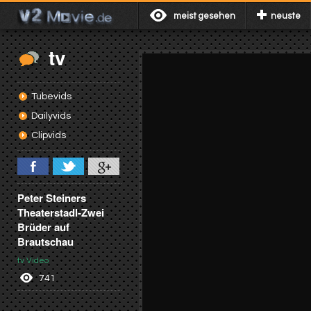
meist gesehen
neuste
tv
Tubevids
Dailyvids
Clipvids
Peter Steiners
Theaterstadl-Zwei
Brüder auf
Brautschau
tv Video
741