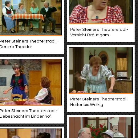
Peter Steiners Theaterstadl-
Vorsicht Bräutigam
Peter Steiners Theaterstadl-
Der irre Theodor
Peter Steiners Theaterstadl-
Heiter bis Wolkig
Peter Steiners Theaterstadl-
Liebesnacht im Lindenhof