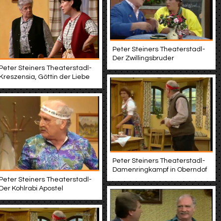
Peter Steiners Theaterstadl-
Der Zwillingsbruder
Peter Steiners Theaterstadl-
Kreszensia, Göttin der Liebe
Peter Steiners Theaterstadl-
Damenringkampf in Oberndof
Peter Steiners Theaterstadl-
Der Kohlrabi Apostel