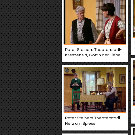
Peter Steiners Theaterstadl-
Kreszensia, Göttin der Liebe
Peter Steiners Theaterstadl-
Herz am Spiess