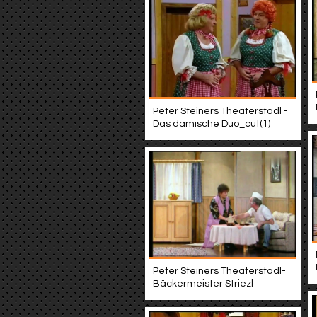
Peter Steiners Theaterstadl -
Das damische Duo_cut(1)
Peter Steiners Theaterstadl-
Bäckermeister Striezl