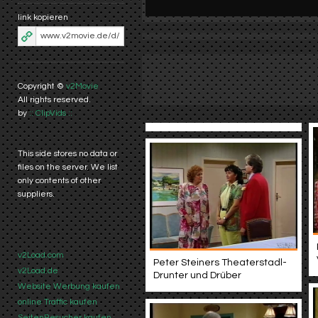
link kopieren
Copyright ©
v2Movie
All rights reserved.
by
:: ClipVids ::
This side stores no data or
files on the server. We list
only contents of other
suppliers.
v2Load.com
Peter Steiners Theaterstadl-
v2Load.de
Drunter und Drüber
Website Werbung kaufen
online Traffic kaufen
SeitenBesucher kaufen