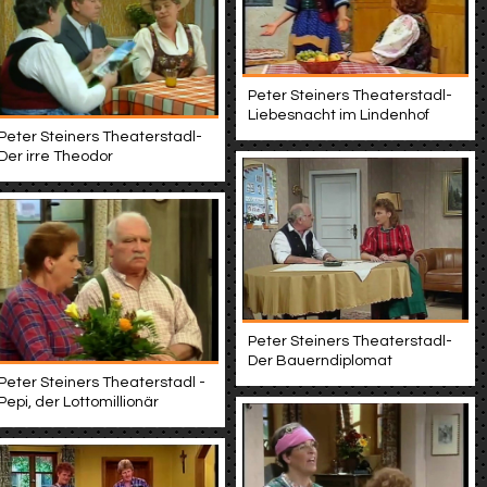
Peter Steiners Theaterstadl-
Liebesnacht im Lindenhof
Peter Steiners Theaterstadl-
Der irre Theodor
Peter Steiners Theaterstadl-
Der Bauerndiplomat
Peter Steiners Theaterstadl -
Pepi, der Lottomillionär