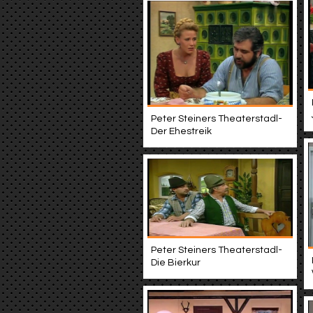
Peter Steiners Theaterstadl-
Der Ehestreik
Peter Steiners Theaterstadl-
Die Bierkur