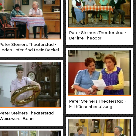
Peter Steiners Theaterstadl-
Der irre Theodor
Peter Steiners Theaterstadl-
Jedes Haferl find't sein Deckel
Peter Steiners Theaterstadl-
Mit Küchenbenutzung
Peter Steiners Theaterstadl-
Weisswurst Benni