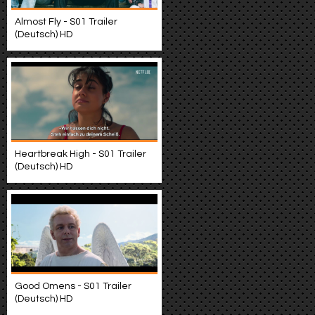
Almost Fly - S01 Trailer
(Deutsch) HD
Heartbreak High - S01 Trailer
(Deutsch) HD
Good Omens - S01 Trailer
(Deutsch) HD