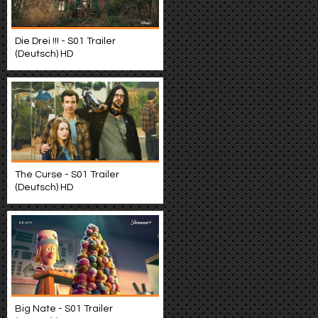
Die Drei !!! - S01 Trailer
(Deutsch) HD
The Curse - S01 Trailer
(Deutsch) HD
Big Nate - S01 Trailer