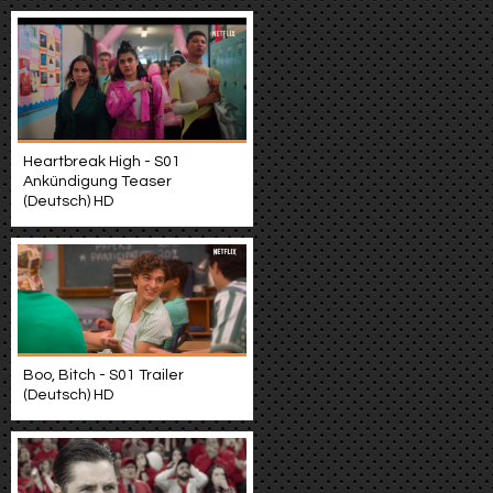
Heartbreak High - S01
Ankündigung Teaser
(Deutsch) HD
Boo, Bitch - S01 Trailer
(Deutsch) HD