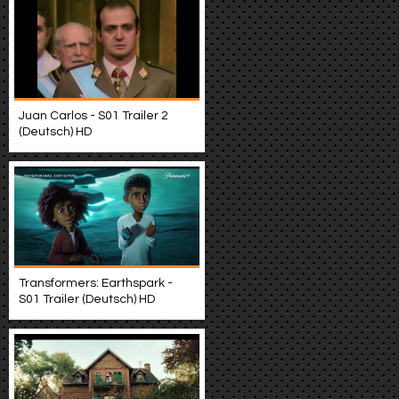
Juan Carlos - S01 Trailer 2
(Deutsch) HD
Transformers: Earthspark -
S01 Trailer (Deutsch) HD