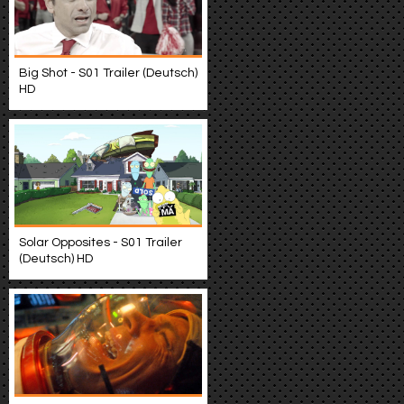
Big Shot - S01 Trailer (Deutsch)
HD
Solar Opposites - S01 Trailer
(Deutsch) HD