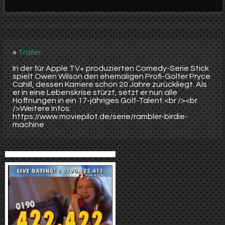
Werbung
Video suchen
»
Trailer
In der für Apple TV+ produzierten Comedy-Serie Stick
spielt Owen Wilson den ehemaligen Profi-Golfer Pryce
Cahill, dessen Karriere schon 20 Jahre zurückliegt. Als
er in eine Lebenskrise stürzt, setzt er nun alle
Hoffnungen in ein 17-jähriges Golf-Talent.<br /><br
/>Weitere Infos:
https://www.moviepilot.de/serie/rambler-birdie-
machine