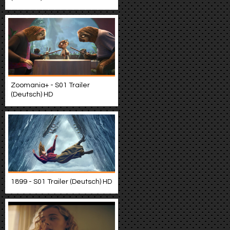
Zoomania+ - S01 Trailer
(Deutsch) HD
1899 - S01 Trailer (Deutsch) HD