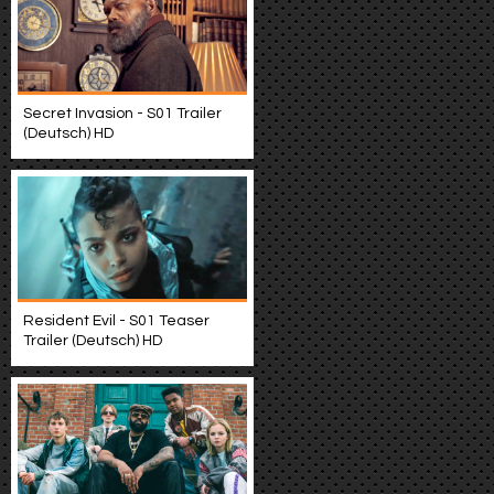
Secret Invasion - S01 Trailer
(Deutsch) HD
Resident Evil - S01 Teaser
Trailer (Deutsch) HD