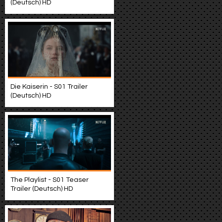
(Deutsch) HD
Die Kaiserin - S01 Trailer
(Deutsch) HD
The Playlist - S01 Teaser
Trailer (Deutsch) HD