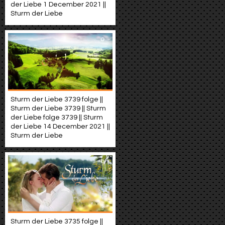
der Liebe 1 December 2021 ||
Sturm der Liebe
Sturm der Liebe 3739 folge ||
Sturm der Liebe 3739 || Sturm
der Liebe folge 3739 || Sturm
der Liebe 14 December 2021 ||
Sturm der Liebe
Sturm der Liebe 3735 folge ||