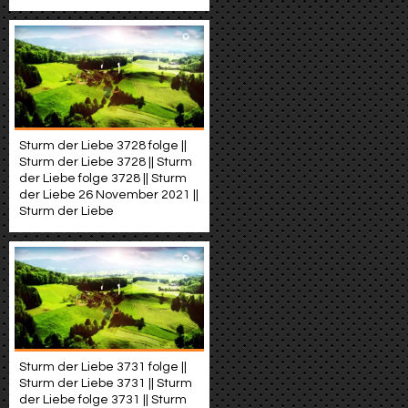
Sturm der Liebe 3728 folge ||
Sturm der Liebe 3728 || Sturm
der Liebe folge 3728 || Sturm
der Liebe 26 November 2021 ||
Sturm der Liebe
Sturm der Liebe 3731 folge ||
Sturm der Liebe 3731 || Sturm
der Liebe folge 3731 || Sturm