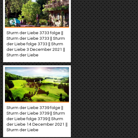
Sturm der Liebe 3733 folge ||
Sturm der Liebe 3733 || Sturm
der Liebe folge 3733 || Sturm
der Liebe 3 December 2021 ||
Sturm der Liebe
Sturm der Liebe 3739 folge ||
Sturm der Liebe 3739 || Sturm
der Liebe folge 3739 || Sturm
der Liebe 14 December 2021 ||
Sturm der Liebe