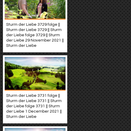
Sturm der Liebe 3729 folge ||
Sturm der Liebe 3729 || Sturm
der Liebe folge 3729 || Sturm
der Liebe 29 November 2021 ||
Sturm der Liebe
Sturm der Liebe 3731 folge ||
Sturm der Liebe 3731 || Sturm
der Liebe folge 3731 || Sturm
der Liebe 1 December 2021 ||
Sturm der Liebe