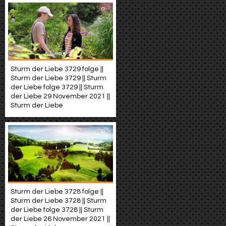
Sturm der Liebe 3729 folge ||
Sturm der Liebe 3729 || Sturm
der Liebe folge 3729 || Sturm
der Liebe 29 November 2021 ||
Sturm der Liebe
Sturm der Liebe 3728 folge ||
Sturm der Liebe 3728 || Sturm
der Liebe folge 3728 || Sturm
der Liebe 26 November 2021 ||