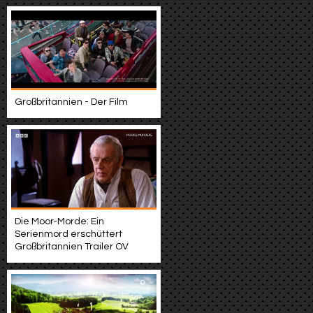
Großbritannien - Der Film
Die Moor-Morde: Ein
Serienmord erschüttert
Großbritannien Trailer OV