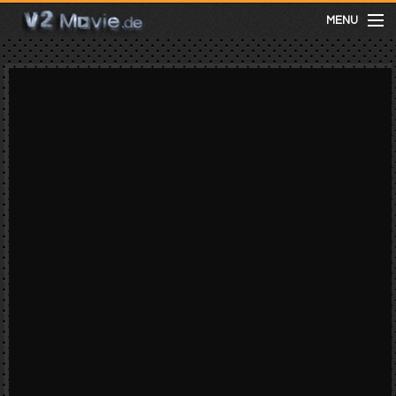
MENU
meist gesehen
neuste
kategorien
Menu
mit facebook anmelden
Informationen