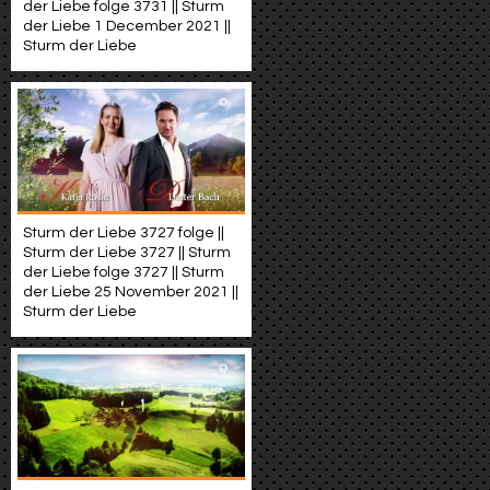
der Liebe folge 3731 || Sturm
der Liebe 1 December 2021 ||
Sturm der Liebe
Sturm der Liebe 3727 folge ||
Sturm der Liebe 3727 || Sturm
der Liebe folge 3727 || Sturm
der Liebe 25 November 2021 ||
Sturm der Liebe