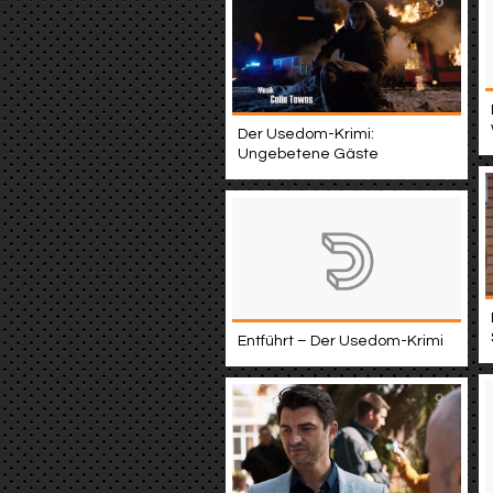
Der Usedom-Krimi:
Ungebetene Gäste
Entführt – Der Usedom-Krimi