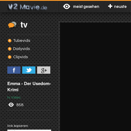
meist gesehen
neuste
tv
Tubevids
Dailyvids
Clipvids
Emma - Der Usedom-
Krimi
tv Video
858
link kopieren