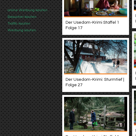
online Werbung kaufen
Besucher kaufen
Der Usedom-Krimi Staffel 1
Traffic kaufen
Folge 17
Werbung kaufen
Der Usedom-Krimi: Sturmtief |
Folge 27