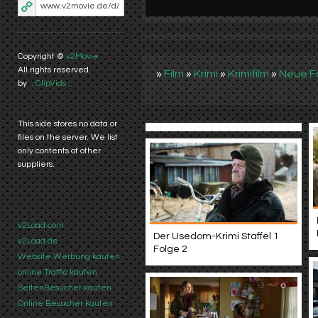
Copyright ©
v2Movie
All rights reserved.
»
Film
»
Krimi
»
Krimifilm
»
Neue F
by
:: ClipVids ::
This side stores no data or
files on the server. We list
only contents of other
suppliers.
v2Load.com
Der Usedom-Krimi Staffel 1
v2Load.de
Folge 2
Website Werbung kaufen
online Traffic kaufen
SeitenBesucher kaufen
Online Besucher kaufen