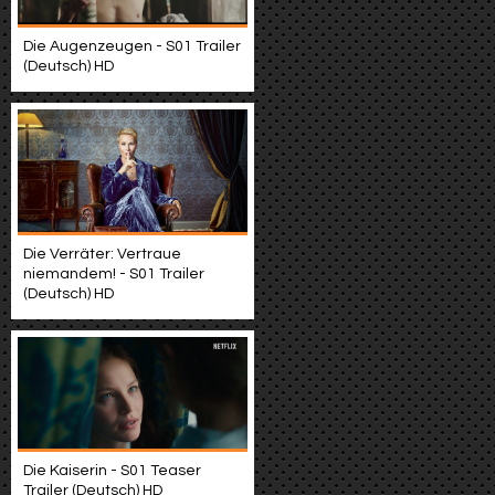
Die Augenzeugen - S01 Trailer
(Deutsch) HD
Die Verräter: Vertraue
niemandem! - S01 Trailer
(Deutsch) HD
Die Kaiserin - S01 Teaser
Trailer (Deutsch) HD