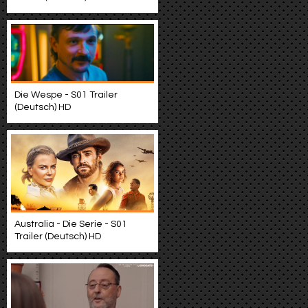
Die Wespe - S01 Trailer
(Deutsch) HD
Australia - Die Serie - S01
Trailer (Deutsch) HD