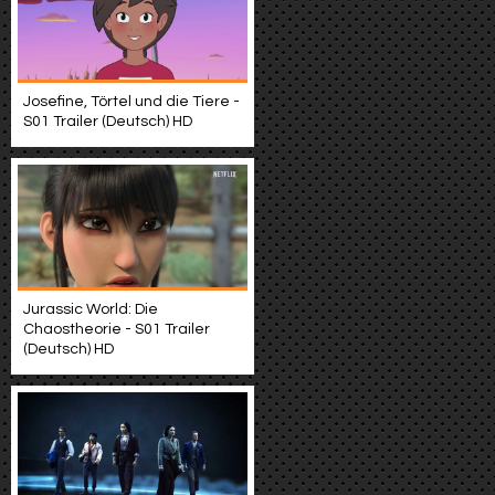
Josefine, Törtel und die Tiere -
S01 Trailer (Deutsch) HD
Jurassic World: Die
Chaostheorie - S01 Trailer
(Deutsch) HD