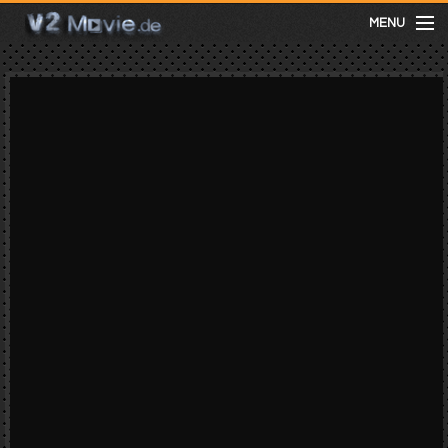
MENU
meist gesehen
neuste
kategorien
Menu
mit facebook anmelden
Informationen