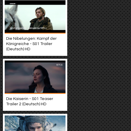
Die Nibelungen: Kampf der
Königreiche - S01 Trailer
(Deutsch) HD
Die Kaiserin - S01 Teaser
Trailer 2 (Deutsch) HD