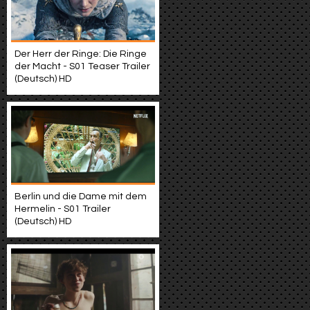
Der Herr der Ringe: Die Ringe
der Macht - S01 Teaser Trailer
(Deutsch) HD
Berlin und die Dame mit dem
Hermelin - S01 Trailer
(Deutsch) HD