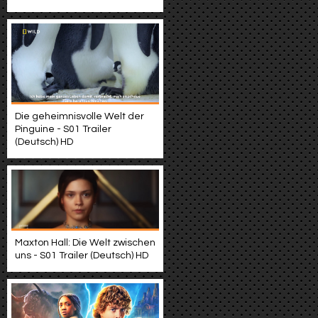
Die geheimnisvolle Welt der
Pinguine - S01 Trailer
(Deutsch) HD
Maxton Hall: Die Welt zwischen
uns - S01 Trailer (Deutsch) HD