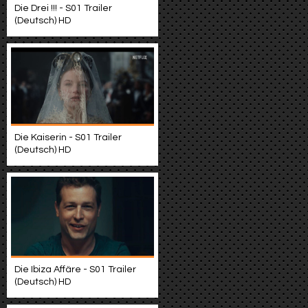
Die Drei !!! - S01 Trailer
(Deutsch) HD
Die Kaiserin - S01 Trailer
(Deutsch) HD
Die Ibiza Affäre - S01 Trailer
(Deutsch) HD