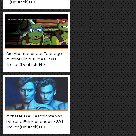
3 (Deutsch) HD
Die Abenteuer der Teenage
Mutant Ninja Turtles - S01
Trailer (Deutsch) HD
Monster. Die Geschichte von
Lyle und Erik Menendez - S01
Trailer (Deutsch) HD