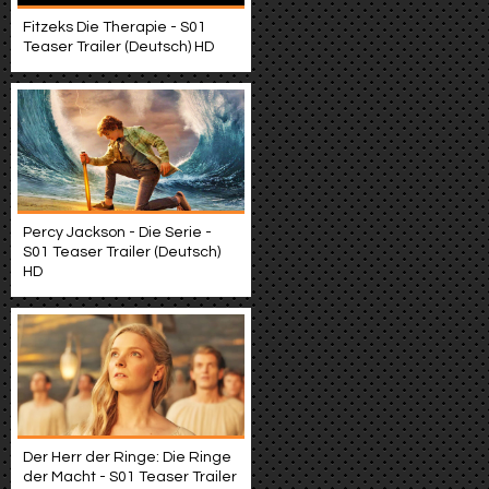
Fitzeks Die Therapie - S01
Teaser Trailer (Deutsch) HD
Percy Jackson - Die Serie -
S01 Teaser Trailer (Deutsch)
HD
Der Herr der Ringe: Die Ringe
der Macht - S01 Teaser Trailer