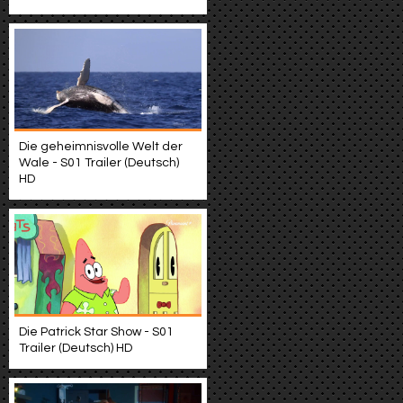
Die geheimnisvolle Welt der
Wale - S01 Trailer (Deutsch)
HD
Die Patrick Star Show - S01
Trailer (Deutsch) HD