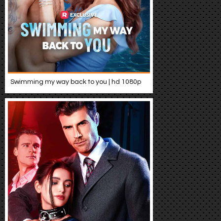
Swimming my way back to you | hd 1080p