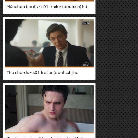
München beats - s01 trailer (deutsch) hd
The shards - s01 trailer (deutsch) hd