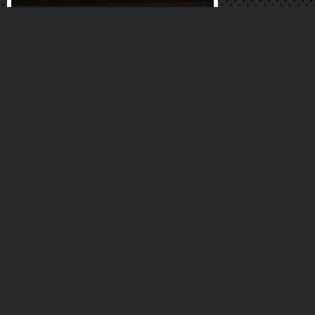
Ms. ceo's baby daddy is the merchant of
death | hd 1080p