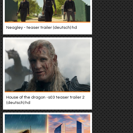
Neagley - teaser trailer (deutsch) hd
House of the dragon -s03 teaser trailer 2
(deutsch) hd