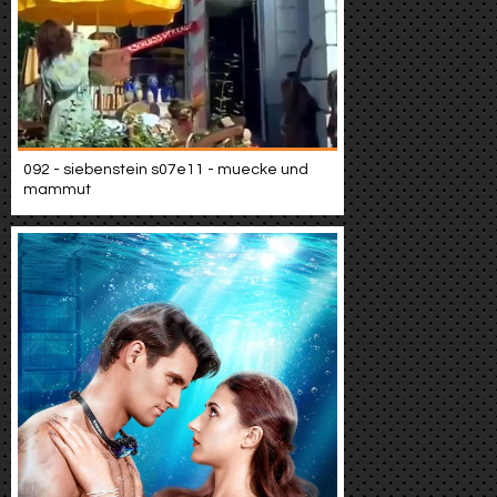
092 - siebenstein s07e11 - muecke und
mammut