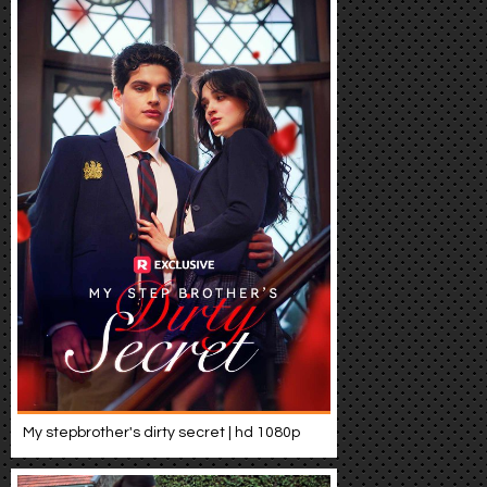
My stepbrother's dirty secret | hd 1080p