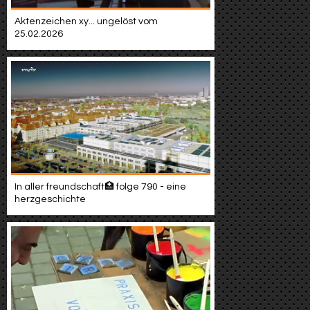
Aktenzeichen xy... ungelöst vom
25.02.2026
In aller freundschaft🏥 folge 790 - eine
herzgeschichte