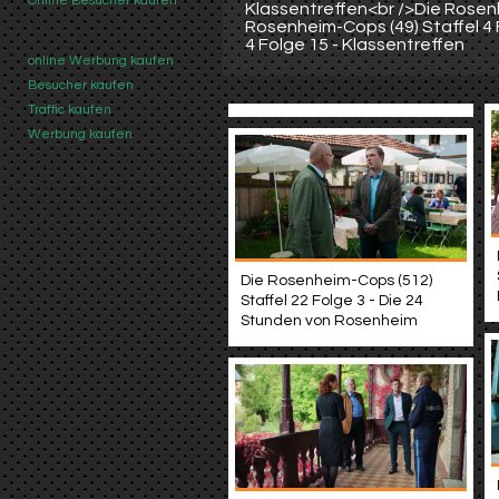
Online Besucher kaufen
Klassentreffen<br />Die Rosenh
Rosenheim-Cops (49) Staffel 4 
4 Folge 15 - Klassentreffen
online Werbung kaufen
Besucher kaufen
Traffic kaufen
Werbung kaufen
Die Rosenheim-Cops (512)
Staffel 22 Folge 3 - Die 24
Stunden von Rosenheim