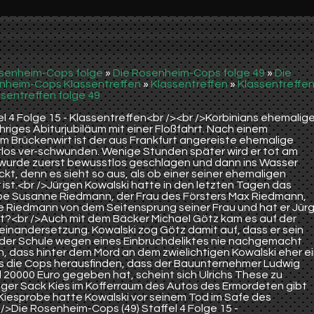
senheim-Cops folge
»
Die Rosenheim-Cops folge 49
»
Die
nheim-Cops Klassentreffen
»
Klassentreffen
»
Klassentreffe
ssentreffen folge 49
l 4 Folge 15 - Klassentreffen<br /><br />Korbinians ehemalig
ähriges Abiturjubiläum mit einer Floßfahrt. Nach einem
Brückenwirt ist der aus Frankfurt angereiste ehemalige
rlos ver-schwunden. Wenige Stunden später wird er tot am
r wurde zuerst bewusstlos geschlagen und dann ins Wasser
kt, denn es sieht so aus, als ob einer seiner ehemaligen
st.<br />Jürgen Kowalski hatte in den letzten Tagen das
iebe Susanne Riedmann, der Frau des Försters Max Riedmann,
e Riedmann von dem Seitensprung seiner Frau und hat er Jür
et?<br />Auch mit dem Bäcker Michael Götz kam es auf der
seinandersetzung. Kowalski zog Götz damit auf, dass er sein
 der Schule wegen eines Einbruchdeliktes nie nachgemacht
n, dass hinter dem Mord an dem zwielichtigen Kowalski eher e
Als die Cops herausfinden, dass der Bauunternehmer Ludwig
 20000 Euro gegeben hat, scheint sich Ulrichs These zu
iger Sack Kies im Kofferraum des Autos des Ermordeten gibt
 Kiesprobe hatte Kowalski vor seinem Tod im Safe des
/>Die Rosenheim-Cops (49) Staffel 4 Folge 15 -