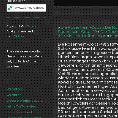
link kopieren
Copyright ©
v2Movie
»
Die Rosenheim-Cops
»
Die Ro
Rosenheim-Cops 49
»
Die Rose
All rights reserved.
49
»
Klassentreffen folge
»
Kla
by
:: ClipVids ::
Die Rosenheim-Cops (49) Staffe
Schulklasse feiert ihr zwanzigj
This side stores no data or
gemeinsamen Mittagessen beim 
Mitschüler Jürgen Kowalski spu
files on the server. We list
Flussufer angetrieben.<br />E
only contents of other
geworfen. Korbinian ist geschoc
suppliers.
Klassen-kameraden ein Mörder i
Verhältnis mit seiner Jugendl
wieder aufleben lassen. Wusst
Kowalski aus Eifersucht getöt
Floßfahrt zu einer heftigen Au
v2Load.com
Abitur nach einem Verweis von
hatte. Ulrich vermutet hingege
v2Load.de
geschäftliches Motiv steckt. 
Website Werbung kaufen
Mosch Kowalski vor dessen Tod
online Traffic kaufen
bestätigen. Aber ein merkwürd
Rätsel auf, denn eine ähnliche
SeitenBesucher kaufen
Gasthofes deponiert.<br /><br 