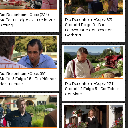
Die Rosenheim-Cops (234)
Die Rosenheim-Cops (37)
Staffel 11 Folge 22 - Die letzte
Staffel 4 Folge 3 - Die
Sitzung
Leibwächter der schönen
Barbara
Die Rosenheim-Cops (69)
Staffel 5 Folge 15 - Die Männer
Die Rosenheim-Cops (271)
der Friseuse
Staffel 13 Folge 5 - Die Tote in
der Kiste