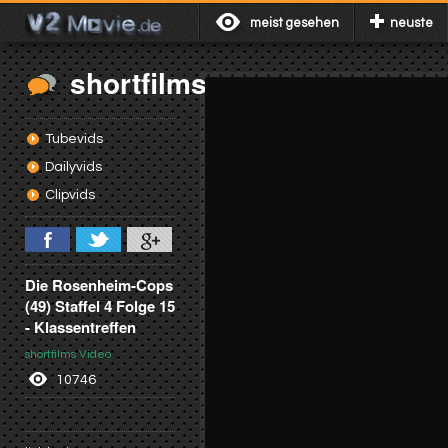
meist gesehen
neuste
shortfilms
Tubevids
Dailyvids
Clipvids
Die Rosenheim-Cops
(49) Staffel 4 Folge 15
- Klassentreffen
shortfilms Video
10746