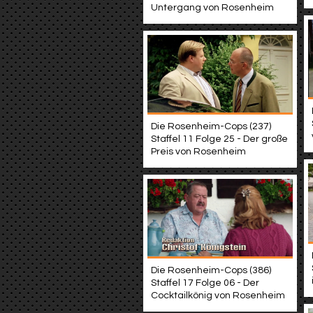
Untergang von Rosenheim
Die Rosenheim-Cops (237)
Staffel 11 Folge 25 - Der große
Preis von Rosenheim
Die Rosenheim-Cops (386)
Staffel 17 Folge 06 - Der
Cocktailkönig von Rosenheim