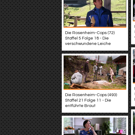
Die Rosenheim-Cops (72)
Staffel 5 Folge 18 - Die
verschwundene Leiche
Die Rosenheim-Cops (493)
Staffel 21 Folge 11 - Die
entführte Braut