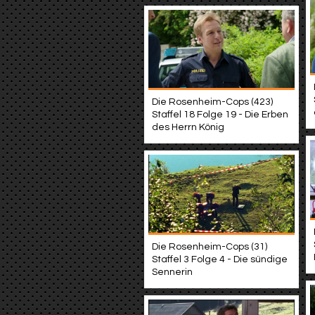
Die Rosenheim-Cops (423)
Staffel 18 Folge 19 - Die Erben
des Herrn König
Die Rosenheim-Cops (31)
Staffel 3 Folge 4 - Die sündige
Sennerin