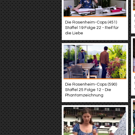
Die Rosenheim-Cops (451)
Staffel 19 Folge 22 - Reif für
die Liebe
Die Rosenheim-Cops (590)
Staffel 25 Folge 12 - Die
Phantomzeichnung