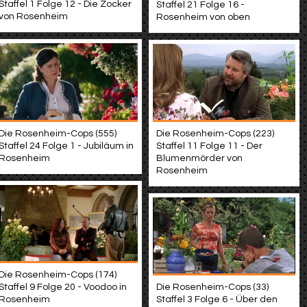
Staffel 1 Folge 12 - Die Zocker
Staffel 21 Folge 16 -
von Rosenheim
Rosenheim von oben
Die Rosenheim-Cops (555)
Die Rosenheim-Cops (223)
Staffel 24 Folge 1 - Jubiläum in
Staffel 11 Folge 11 - Der
Rosenheim
Blumenmörder von
Rosenheim
Die Rosenheim-Cops (174)
Staffel 9 Folge 20 - Voodoo in
Die Rosenheim-Cops (33)
Rosenheim
Staffel 3 Folge 6 - Über den