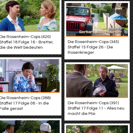
Die Rosenheim-Cops (420)
Die Rosenheim-Cops (345)
Staffel 18 Folge 16 - Bretter,
Staffel 15 Folge 26 - Die
die die Welt bedeuten
Rosenkrieger
Die Rosenheim-Cops (388)
Die Rosenheim-Cops (391)
Staffel 17 Folge 08 - In die
Staffel 17 Folge 11 - Alles neu
Falle gerast
macht die Mai