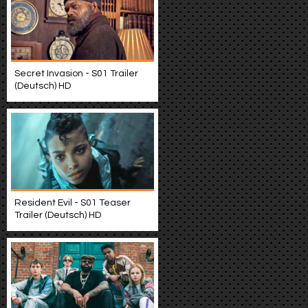
Secret Invasion - S01 Trailer
(Deutsch) HD
Resident Evil - S01 Teaser
Trailer (Deutsch) HD