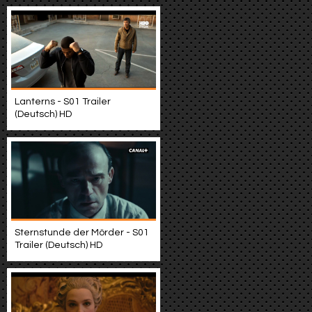
Lanterns - S01 Trailer
(Deutsch) HD
Sternstunde der Mörder - S01
Trailer (Deutsch) HD