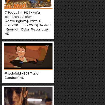
7 Tage... | im Müll - Abfall
sortieren auf dem
Recyclinghofs | Staffel 6 |
Folge 20 | 11.09.2016 | Deutsch
| German | Doku | Reportage |
HD
Friedefeld - S01 Trailer
(Deutsch) HD