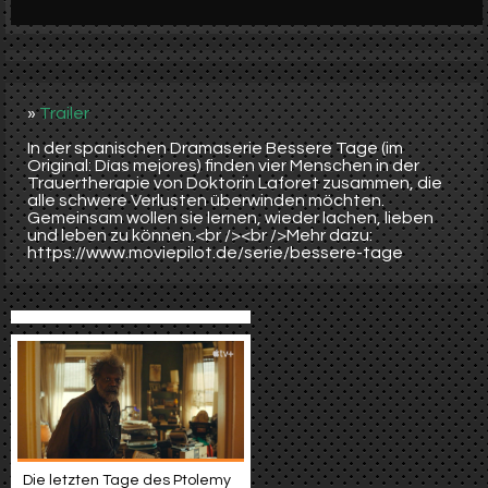
Werbung
Video suchen
»
Trailer
In der spanischen Dramaserie Bessere Tage (im
Original: Días mejores) finden vier Menschen in der
Trauertherapie von Doktorin Laforet zusammen, die
alle schwere Verlusten überwinden möchten.
Gemeinsam wollen sie lernen, wieder lachen, lieben
und leben zu können.<br /><br />Mehr dazu:
https://www.moviepilot.de/serie/bessere-tage
Die letzten Tage des Ptolemy