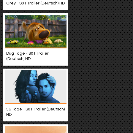
Grey - S01 Trailer (Deutsch) HD
Dug Tage - S01 Trailer
(Deutsch) HD
56 Tage - S01 Trailer (Deutsch)
HD