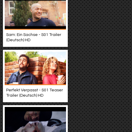
Sam: Ein Sachse - S01 Trailer
(Deutsch) HD
Perfekt Verpasst - S01 Teaser
Trailer (Deutsch) HD