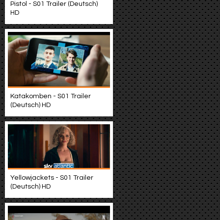
Pistol - S01 Trailer (Deutsch)
HD
Katakomben - S01 Trailer
(Deutsch) HD
Yellowjackets - S01 Trailer
(Deutsch) HD