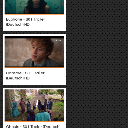
Euphorie - S01 Trailer
(Deutsch) HD
Carême - S01 Trailer
(Deutsch) HD
Ghosts - S01 Trailer (Deutsch)