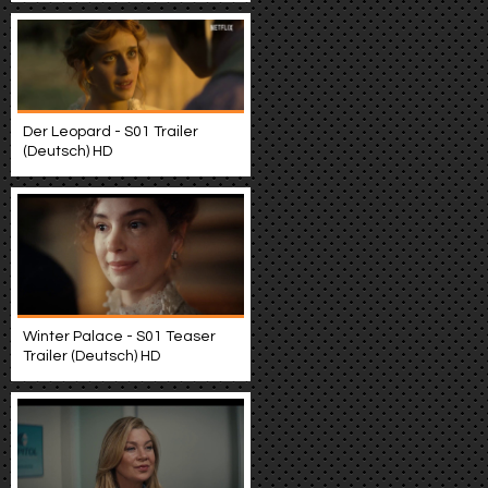
Der Leopard - S01 Trailer
(Deutsch) HD
Winter Palace - S01 Teaser
Trailer (Deutsch) HD