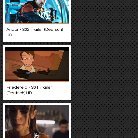
Andor - S02 Trailer (Deutsch)
HD
Friedefeld - S01 Trailer
(Deutsch) HD