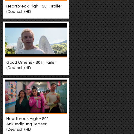
Heartbreak High - S01 Trailer
(Deutsch) HD
Good Omens - S01 Trailer
(Deutsch) HD
Heartbreak High - S01
Ankündigung Teaser
(Deutsch) HD