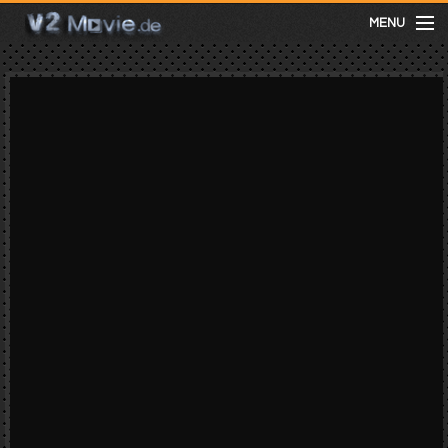
MENU
meist gesehen
neuste
kategorien
Menu
mit facebook anmelden
Informationen