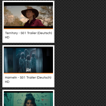
Territory - S01 Trailer (Deutsch)
HD
Hameln - S01 Trailer (Deutsch)
HD