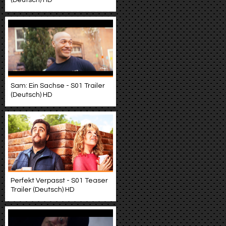
(Deutsch) HD
Sam: Ein Sachse - S01 Trailer
(Deutsch) HD
Perfekt Verpasst - S01 Teaser
Trailer (Deutsch) HD