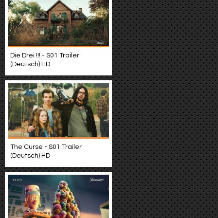
Die Drei !!! - S01 Trailer
(Deutsch) HD
The Curse - S01 Trailer
(Deutsch) HD