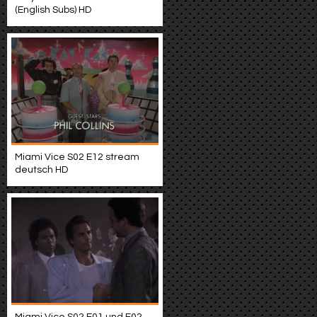
(English Subs) HD
Miami Vice S02 E12 stream
deutsch HD