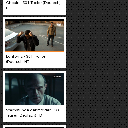
Ghosts - S01 Trailer (Deutsch)
HD
Lanterns - S01 Trailer
(Deutsch) HD
Sternstunde der Mörder - S01
Trailer (Deutsch) HD