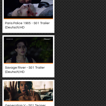
Paris Police 1905 - S01 Trailer
(Deutsch) HD
Savage River - S01 Trailer
(Deutsch) HD
Generation V - S01 Teaser