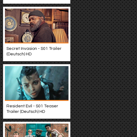
Secret Invasion - S01 Trailer
(Deutsch) HD
Resident Evil - S01 Teaser
Trailer (Deutsch) HD