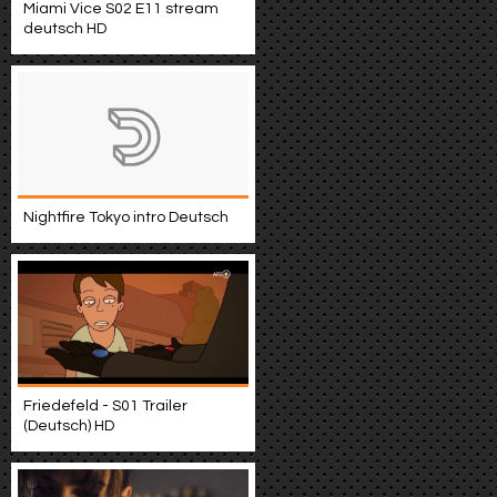
Miami Vice S02 E11 stream
deutsch HD
Nightfire Tokyo intro Deutsch
Friedefeld - S01 Trailer
(Deutsch) HD