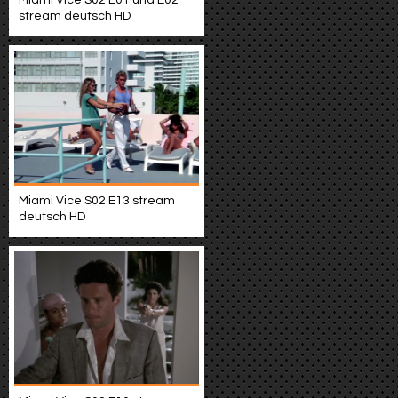
Miami Vice S02 E01 und E02
stream deutsch HD
Miami Vice S02 E13 stream
deutsch HD