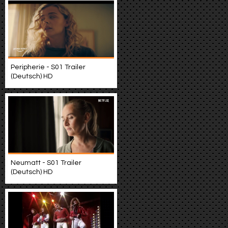
Peripherie - S01 Trailer
(Deutsch) HD
Neumatt - S01 Trailer
(Deutsch) HD