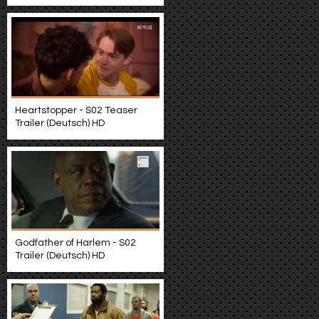
Heartstopper - S02 Teaser
Trailer (Deutsch) HD
Godfather of Harlem - S02
Trailer (Deutsch) HD