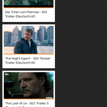
Die Toten von Marnow - S02
Trailer (Deutsch) HD
The Night Agent - S02 Teaser
Trailer (Deutsch) HD
The Last of Us - S02 Trailer 3