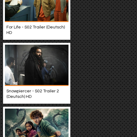
For Life - S02 Trailer (Deutsch)
HD
Snowpiercer - S02 Trailer 2
(Deutsch) HD