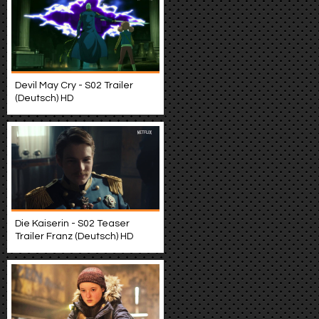
Devil May Cry - S02 Trailer
(Deutsch) HD
Die Kaiserin - S02 Teaser
Trailer Franz (Deutsch) HD