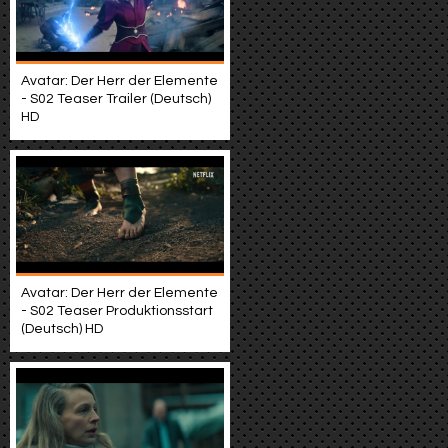
Avatar: Der Herr der Elemente
- S02 Teaser Trailer (Deutsch)
HD
Avatar: Der Herr der Elemente
- S02 Teaser Produktionsstart
(Deutsch) HD