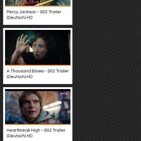
Percy Jackson - S02 Trailer
(Deutsch) HD
A Thousand Blows - S02 Trailer
(Deutsch) HD
Heartbreak High - S02 Trailer
(Deutsch) HD