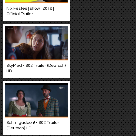
Nix Festes | show | 2018 |
Official Trailer
SkyMed - S02 Trailer (Deutsch)
HD
Schmigadoon! - S02 Trailer
(Deutsch) HD