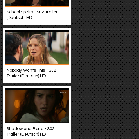
School Spirits - S02 Trailer
(Deutsch) HD
Nobody Wants This - S02
Trailer (Deutsch) HD
Shadow and Bone - S02
Trailer (Deutsch) HD