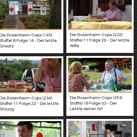
Die Rosenheim-Cops (232)
Die Rosenheim-Cops (140)
Staffel 11 Folge 20 - Der letzte
Staffel 8 Folge 14 - Der letzte
Wille
Einsatz
Die Rosenheim-Cops (353)
Die Rosenheim-Cops (234)
Staffel 16 Folge 03 - Der
Staffel 11 Folge 22 - Die letzte
Letzte seiner Art
Sitzung