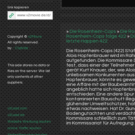
link kopieren
»
Die Rosenheim-Cops
»
Die R
Rosenheim-Cops folge 422
»
D
Copyright ©
v2Movie
letzte Happen 422
All rights reserved.
by
:: ClipVids ::
Die Rosenheim-Cops (422) Staff
Alois Hopfenbrauer wird im Rah
aufgefunden. Die Kommissare S
fest, dass einer der Teilnehmer
This side stores no data or
gerät Kurt Knauer, der, wie Al
files on the server. We list
unliebsamen Konkurrenten aus d
only contents of other
Hopfenbrauer, könnte es gewese
suppliers.
eine Affäre mit der Baubeamti
angeblich hatte sich Hopfenbra
entschieden. Eine andere Spur t
kontaminierten Bauschutt illega
glühender Umweltschützer, hat
etwas nachweisen. Hat Dr. Gu
v2Load.com
Bodengutachten und verdächti
v2Load.de
Kommissare schließlich zum Tät
Website Werbung kaufen
im Kommissariat für Aufregung.
online Traffic kaufen
SeitenBesucher kaufen