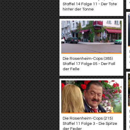
Staffel 14 Folge 11 - Der Tote
hinter der Tonne
Die Rosenheim-Cops (385)
Staffel 17 Folge 05 - Der Fall
der Felle
Die Rosenheim-Cops (215)
Staffel 11 Folge 3 - Die Spitze
der Feder