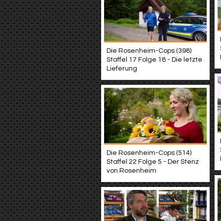
Die Rosenheim-Cops (398)
Staffel 17 Folge 18 - Die letzte
Lieferung
Die Rosenheim-Cops (514)
Staffel 22 Folge 5 - Der Stenz
von Rosenheim