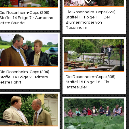
Die Rosenheim-Cops (223)
Die Rosenheim-Cops (299)
Staffel 11 Folge 11 - Der
Staffel 14 Folge 7 - Aumanns
Blumenmörder von
letzte Stunde
Rosenheim
Die Rosenheim-Cops (294)
Die Rosenheim-Cops (335)
Staffel 14 Folge 2 - Ritters
Staffel 15 Folge 16 - Ein
letzte Fahrt
letztes Bier