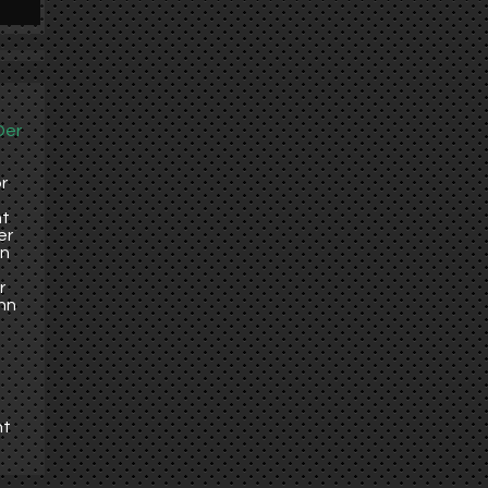
Der
r
ht
er
en
r
nn
u
ht