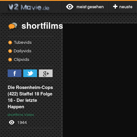
meist gesehen
neuste
shortfilms
Tubevids
Dailyvids
Clipvids
Die Rosenheim-Cops
(422) Staffel 18 Folge
18 - Der letzte
Happen
shortfilms Video
1944