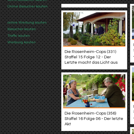
Online Besucher kaufen
online Werbung kaufen
Besucher kaufen
Traffic kaufen
Werbung kaufen
Die Rosenheim-Cops (331)
Staffel 15 Folge 12 - Der
Letzte macht das Licht aus
Die Rosenheim-Cops (356)
Staffel 16 Folge 06 - Der letzte
Akt