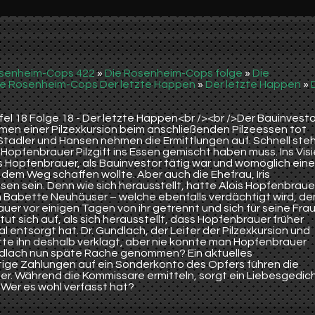
osenheim-Cops 422
»
Die Rosenheim-Cops folge
»
Die
ie Rosenheim-Cops Der letzte Happen
»
Der letzte Happen
»
el 18 Folge 18 - Der letzte Happen<br /><br />Der Bauinvesto
men einer Pilzexkursion beim anschließenden Pilzeessen tot
tadler und Hansen nehmen die Ermittlungen auf. Schnell ste
 Hopfenbrauer Pilzgift ins Essen gemischt haben muss. Ins Visi
ois Hopfenbrauer, als Bauinvestor tätig war und womöglich ein
em Weg schaffen wollte. Aber auch die Ehefrau, Iris
n sein. Denn wie sich herausstellt, hatte Alois Hopfenbraue
n Babette Neuhäuser – welche ebenfalls verdächtigt wird, de
uer vor einigen Tagen von ihr getrennt und sich für seine Fra
ut sich auf, als sich herausstellt, dass Hopfenbrauer früher
l entsorgt hat. Dr. Gundlach, der Leiter der Pilzexkursion und
te ihn deshalb verklagt, aber nie konnte man Hopfenbrauer
ndlach nun späte Rache genommen? Ein aktuelles
ge Zahlungen auf ein Sonderkonto des Opfers führen die
er. Während die Kommissare ermitteln, sorgt ein Liebesgedic
 Wer es wohl verfasst hat?