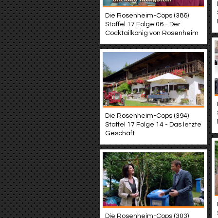
Die Rosenheim-Cops (386)
Staffel 17 Folge 06 - Der
Cocktailkönig von Rosenheim
Die Rosenheim-Cops (394)
Staffel 17 Folge 14 - Das letzte
Geschäft
Die Rosenheim-Cops (303)