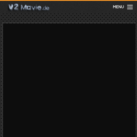
MENU
meist gesehen
neuste
kategorien
Menu
mit facebook anmelden
Informationen