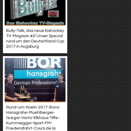
Bully-Talk, das neue Eishockey
TV-Magazin #2! Unser Special
rund um den Deutschland Cup
2017 in Augsburg
Rund-um-Koeln-2017-Bora-
Hansgrohe-Muehlberger-
Gregor-Varta-Elkhaus-Tiffe-
Kummwigger-Sport-FM-
Friedensfahrt-Cours de la