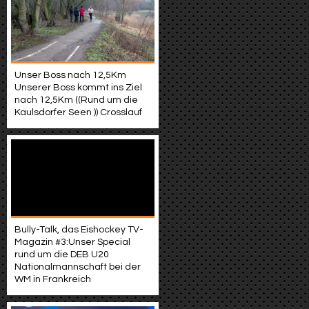
Unser Boss nach 12,5Km
Unserer Boss kommt ins Ziel
nach 12,5Km ((Rund um die
Kaulsdorfer Seen )) Crosslauf
Bully-Talk, das Eishockey TV-
Magazin #3:Unser Special
rund um die DEB U20
Nationalmannschaft bei der
WM in Frankreich