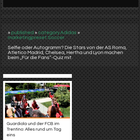
Werbung
Video suchen
»
published
»
category.Adidas
»
marketingpreset.Soccer
Selfie oder Autogramm? Die Stars von der AS Roma,
Atletico Madrid, Chelsea, Hertha und Lyon machen
beim „Für die Fans“-Quiz mit.
Guardiola und der FCB im
Trentino: Alles rund um Tag
eins