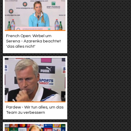
French Open: Wirbel um
Serena - Azarenka beachtet
'das alles nicht'
Pardew - Wir tun alles, um das
Team zu verbessern