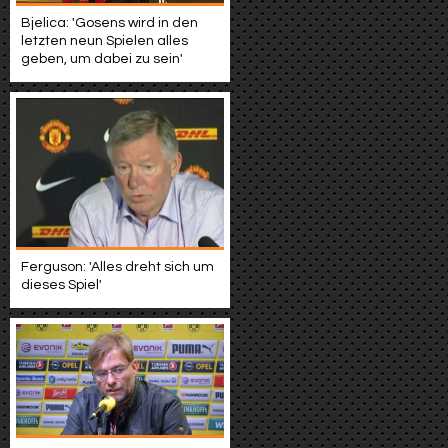
Bjelica: 'Gosens wird in den
letzten neun Spielen alles
geben, um dabei zu sein'
Ferguson: 'Alles dreht sich um
dieses Spiel'