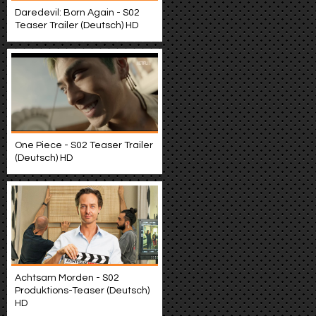
Daredevil: Born Again - S02
Teaser Trailer (Deutsch) HD
One Piece - S02 Teaser Trailer
(Deutsch) HD
Achtsam Morden - S02
Produktions-Teaser (Deutsch)
HD