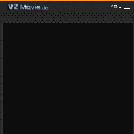
MENU
meist gesehen
neuste
kategorien
Menu
mit facebook anmelden
Informationen