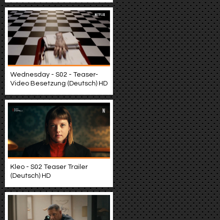
Wednesday - S02 - Teaser-
Video Besetzung (Deutsch) HD
Kleo - S02 Teaser Trailer
(Deutsch) HD