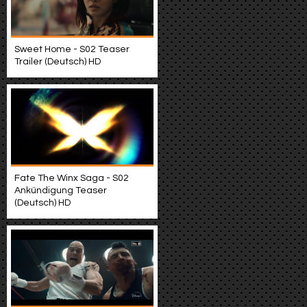
Sweet Home - S02 Teaser
Trailer (Deutsch) HD
Fate The Winx Saga - S02
Ankündigung Teaser
(Deutsch) HD