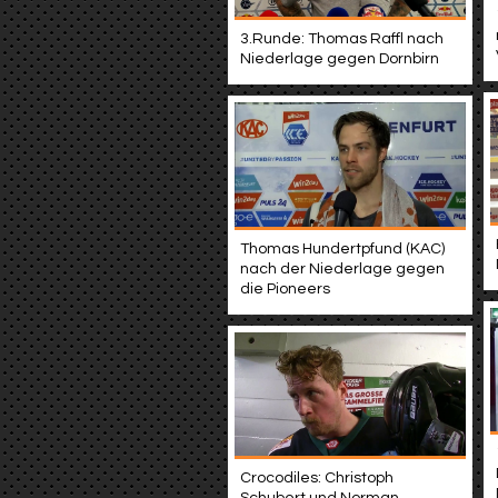
3.Runde: Thomas Raffl nach
Niederlage gegen Dornbirn
Thomas Hundertpfund (KAC)
nach der Niederlage gegen
die Pioneers
Crocodiles: Christoph