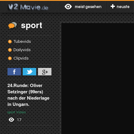
meist gesehen
neuste
sport
Tubevids
Dailyvids
Clipvids
24.Runde: Oliver
Setzinger (99ers)
nach der Niederlage
in Ungarn.
sport Video
17