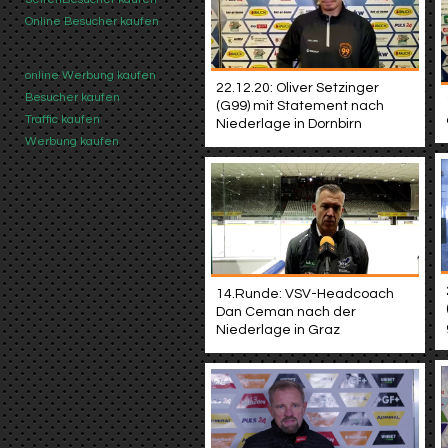
Online Besucher kaufen
online Werbung kaufen
22.12.20: Oliver Setzinger
Besucher kaufen
(G99) mit Statement nach
Traffic kaufen
Niederlage in Dornbirn
Werbung kaufen
14.Runde: VSV-Headcoach
Dan Ceman nach der
Niederlage in Graz