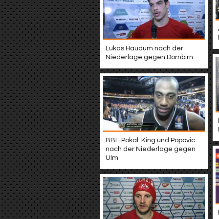
Lukas Haudum nach der
Niederlage gegen Dornbirn
BBL-Pokal: King und Popovic
nach der Niederlage gegen
Ulm