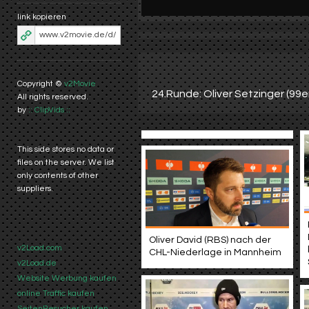
link kopieren
Copyright ©
v2Movie
24.Runde: Oliver Setzinger (99e
All rights reserved.
by
:: ClipVids ::
This side stores no data or
files on the server. We list
only contents of other
suppliers.
Oliver David (RBS) nach der
v2Load.com
CHL-Niederlage in Mannheim
v2Load.de
Website Werbung kaufen
online Traffic kaufen
SeitenBesucher kaufen