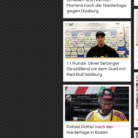
Schubert und Norman
Martens nach der Niederlage
gegen Duisburg
11.Runde: Oliver Setzinger
(Graz99ers) vor dem Duell mit
Red Bull Salzburg
Rafael Rotter nach der
Niederlage in Bozen