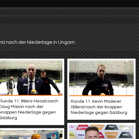
rs) nach der Niederlage in Ungarn.
Runde 11: 99ers-Headcoach
Runde 11: Kevin Moderer
Doug Mason nach der
(99ers) nach der knappen
knappen Niederlage gegen
Niederlage gegen Salzburg
Salzburg