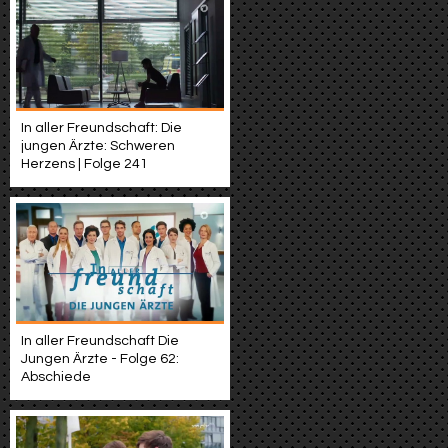
In aller Freundschaft: Die
jungen Ärzte: Schweren
Herzens | Folge 241
In aller Freundschaft Die
Jungen Ärzte - Folge 62:
Abschiede