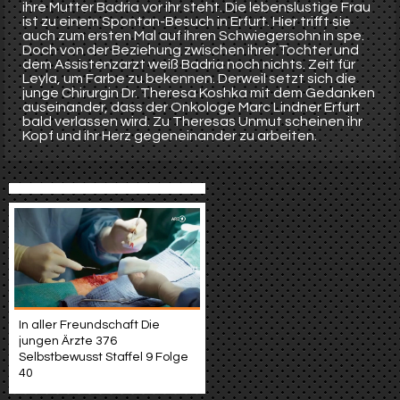
ihre Mutter Badria vor ihr steht. Die lebenslustige Frau
ist zu einem Spontan-Besuch in Erfurt. Hier trifft sie
auch zum ersten Mal auf ihren Schwiegersohn in spe.
Doch von der Beziehung zwischen ihrer Tochter und
dem Assistenzarzt weiß Badria noch nichts. Zeit für
Leyla, um Farbe zu bekennen. Derweil setzt sich die
junge Chirurgin Dr. Theresa Koshka mit dem Gedanken
auseinander, dass der Onkologe Marc Lindner Erfurt
bald verlassen wird. Zu Theresas Unmut scheinen ihr
Kopf und ihr Herz gegeneinander zu arbeiten.
In aller Freundschaft Die
jungen Ärzte 376
Selbstbewusst Staffel 9 Folge
40