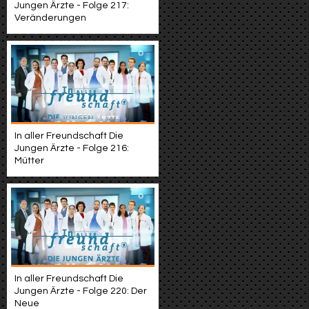
Jungen Ärzte - Folge 217:
Veränderungen
In aller Freundschaft Die
Jungen Ärzte - Folge 216:
Mütter
In aller Freundschaft Die
Jungen Ärzte - Folge 220: Der
Neue