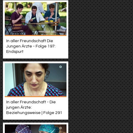
In aller Freundschaft Die
Jungen Ärzte - Folge 197:
Endspurt
In aller Freundschaft - Die
jungen Ärzte:
Beziehungsweise | Folge 291