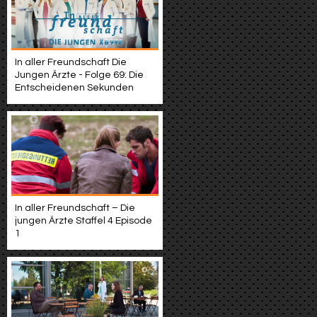
In aller Freundschaft Die
Jungen Ärzte - Folge 69: Die
Entscheidenen Sekunden
In aller Freundschaft – Die
jungen Ärzte Staffel 4 Episode
1