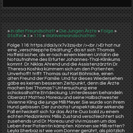
Werbung
Video suchen
»
In aller Freundschaft
»
Die Jungen Ärzte
»
Folge
»
Staffel
»
3
»
115
»
Wahlverwandschaften
Folge 116: https://dai.ly/x7v3zsj<br /><br />Er hat nur
eine „verschleppte Erkältung“, da ist sich Thomas
Hoffeld sicher, als er nach einem kleinen Unfall in die
Notaufnahme des Erfurter Johannes-Thal-Klinikums
kommt. Dr. Niklas Ahrend und die Assistenzärztin Dr.
Theresa Koshka kümmern sich um den Patienten.
Unverhofft trifft Thomas auf Karl Böhnicke, einen
alten Freund der Familie. Und für dieses Wiedersehen
gäbe es keinen besseren Zeitpunkt, denn die Ärzte
machen bei Thomas? Untersuchung eine
schicksalhafte Entdeckung. Unterdessen behandeln
Oberarzt Matteo Moreau und seine Halbschwester
Vivienne Kling die junge Milli Meyer. Sie wurde von ihrem
Hund gebissen. Der zunächst unspektakulär wirkende
Fall entwickelt sich für das Ärzte-Duo bald zu einem
echten Medizinkrimi: Millis Zustand verschlechtert sich
zusehends und Dr. Moreau und Vivi müssen um das
Leben ihrer Patientin kämpfen. Können sie Milli retten?
Leyla Sherbaz ist wie vom Donner gerührt, als plötzlich