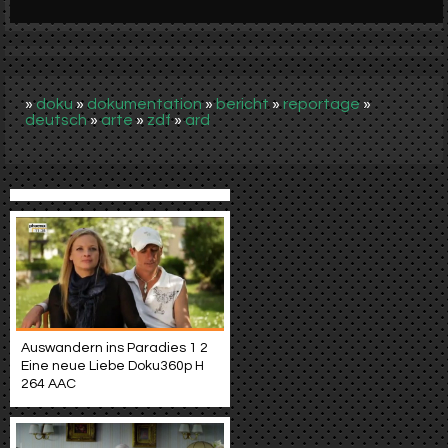
Werbung
Video suchen
»
doku
»
dokumentation
»
bericht
»
reportage
»
deutsch
»
arte
»
zdf
»
ard
Auswandern ins Paradies 1 2
Eine neue Liebe Doku360p H
264 AAC