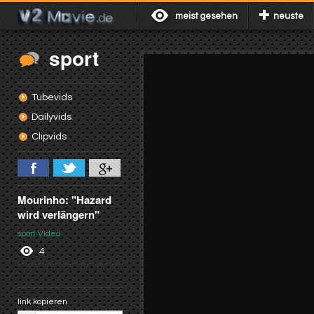
meist gesehen
neuste
sport
Tubevids
Dailyvids
Clipvids
Mourinho: "Hazard
wird verlängern"
sport Video
4
link kopieren