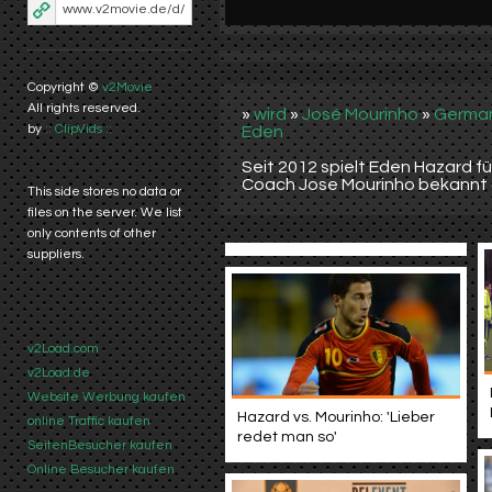
Copyright ©
v2Movie
All rights reserved.
»
wird
»
José Mourinho
»
Germa
by
:: ClipVids ::
Eden
Seit 2012 spielt Eden Hazard fü
Coach Jose Mourinho bekannt ga
This side stores no data or
files on the server. We list
only contents of other
suppliers.
v2Load.com
v2Load.de
Website Werbung kaufen
Hazard vs. Mourinho: 'Lieber
online Traffic kaufen
redet man so'
SeitenBesucher kaufen
Online Besucher kaufen