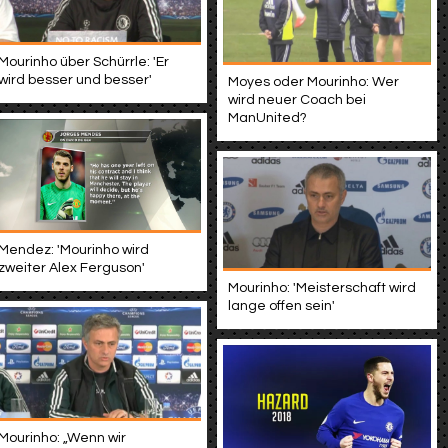
Mourinho über Schürrle: 'Er
wird besser und besser'
Moyes oder Mourinho: Wer
wird neuer Coach bei
ManUnited?
Mendez: 'Mourinho wird
zweiter Alex Ferguson'
Mourinho: 'Meisterschaft wird
lange offen sein'
Mourinho: „Wenn wir