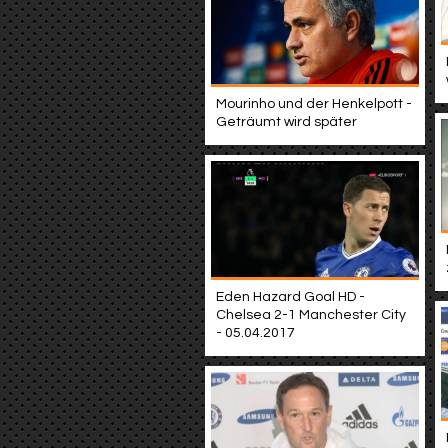
Mourinho und der Henkelpott -
Geträumt wird später
Eden Hazard Goal HD -
Chelsea 2-1 Manchester City
- 05.04.2017