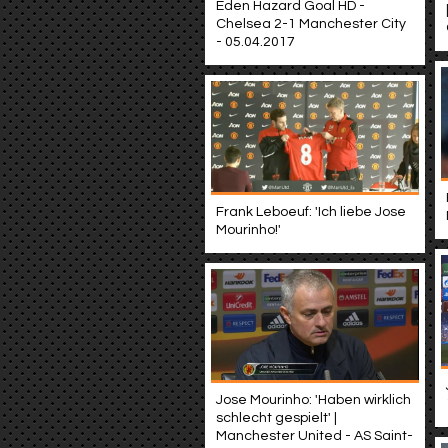
Eden Hazard Goal HD -
Chelsea 2-1 Manchester City
- 05.04.2017
Frank Leboeuf: 'Ich liebe Jose
Mourinho!'
Jose Mourinho: 'Haben wirklich
schlecht gespielt' |
Manchester United - AS Saint-