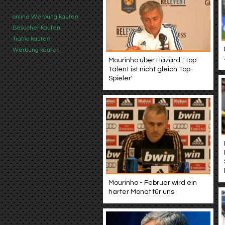
online Werbung kaufen
Besucher kaufen
Traffic kaufen
Werbung kaufen
Mourinho über Hazard: 'Top-
Talent ist nicht gleich Top-
Spieler'
Mourinho - Februar wird ein
harter Monat für uns