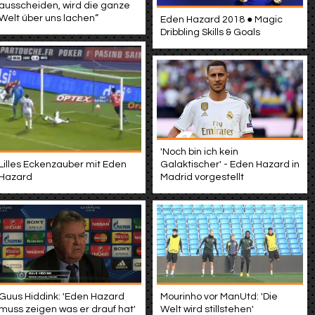
ausscheiden, wird die ganze
Welt über uns lachen“
Eden Hazard 2018 ● Magic
Dribbling Skills & Goals
'Noch bin ich kein
Lilles Eckenzauber mit Eden
Galaktischer' - Eden Hazard in
Hazard
Madrid vorgestellt
Guus Hiddink: 'Eden Hazard
Mourinho vor ManUtd: 'Die
muss zeigen was er drauf hat'
Welt wird stillstehen'