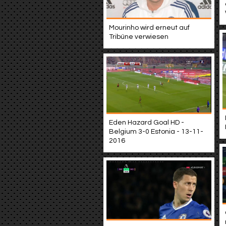
Mourinho wird erneut auf
Tribüne verwiesen
Eden Hazard Goal HD -
Belgium 3-0 Estonia - 13-11-
2016