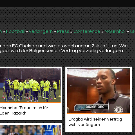
n
»
Football
»
verlängern
»
Press
»
Conference
»
Mourinho:
»
U
r den FC Chelsea und wird es wohl auch in Zukunft tun: Wie
b, wird der Belgier seinen Vertrag vorzeitig verlängern.
Mourinho: 'Freue mich für
Eden Hazard'
Drogba wird seinen vertrag
wohl verlängern