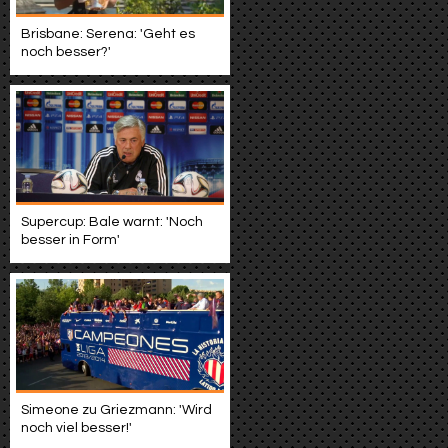
Brisbane: Serena: 'Geht es
noch besser?'
Supercup: Bale warnt: 'Noch
besser in Form'
Simeone zu Griezmann: 'Wird
noch viel besser!'