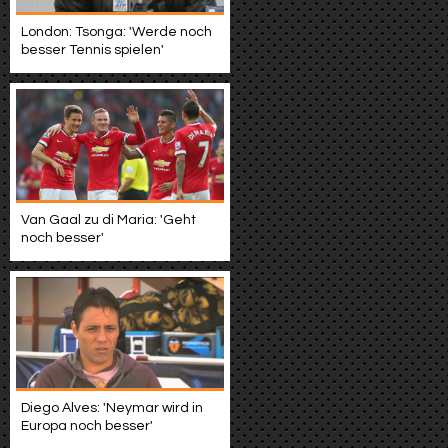
London: Tsonga: 'Werde noch
besser Tennis spielen'
Van Gaal zu di Maria: 'Geht
noch besser'
Diego Alves: 'Neymar wird in
Europa noch besser'