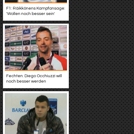
F1: Räikkönens Kampfansage:
'Wollen noch besser sein'
Fechten: Diego Occhiuzzi will
noch besser werden