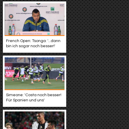
French Open: Tsonga: '...dann
bin ich sogar noch besser!'
Simeone: 'Costa noch besser!
Für Spanien und uns'