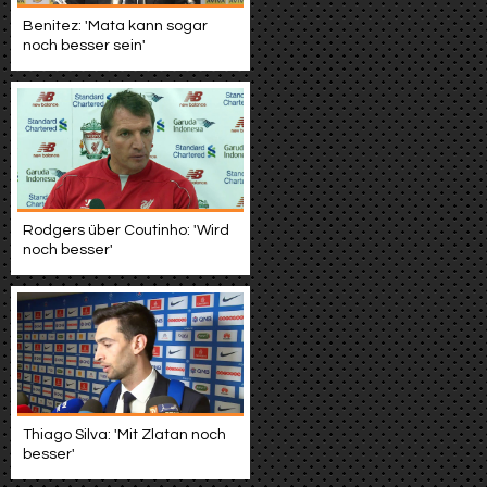
Benitez: 'Mata kann sogar
noch besser sein'
Rodgers über Coutinho: 'Wird
noch besser'
Thiago Silva: 'Mit Zlatan noch
besser'