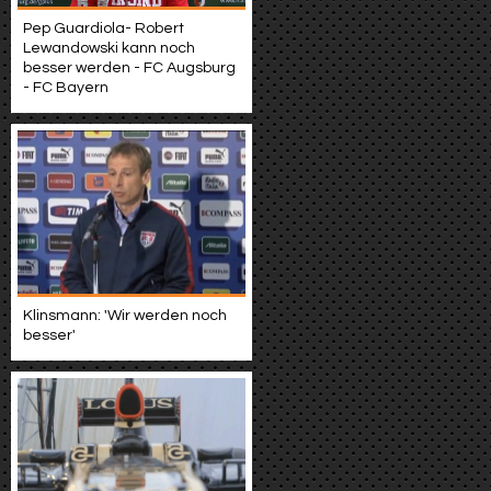
Pep Guardiola- Robert
Lewandowski kann noch
besser werden - FC Augsburg
- FC Bayern
Klinsmann: 'Wir werden noch
besser'