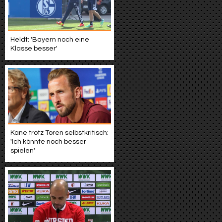
Heldt: 'Bayern noch eine
Klasse besser'
Kane trotz Toren selbstkritisch:
'Ich könnte noch besser
spielen'