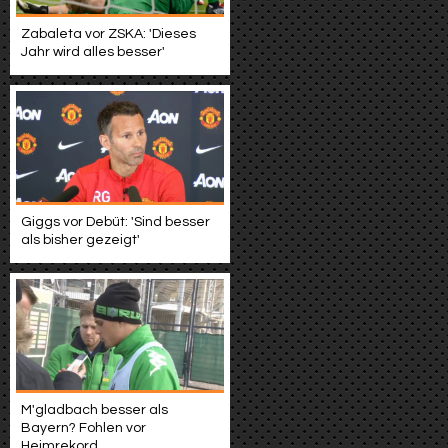
Zabaleta vor ZSKA: 'Dieses
Jahr wird alles besser'
Giggs vor Debüt: 'Sind besser
als bisher gezeigt'
M'gladbach besser als
Bayern? Fohlen vor
Heimrekord