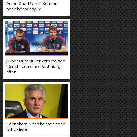
Asien Cup: Perrin: 'Können
noch besser sein'
Super Cup: Müller vor Chelsea:
'Da ist noch eine Rechnung
offen'
Heynckes: 'Noch besser, noch
attraktiver'